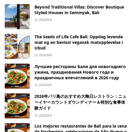
Beyond Traditional Villas: Discover Boutique
Styled Houses in Seminyak, Bali
2026/8/6
The Seeds of Life Cafe Bali: Oppdag levende
mat og en bevisst vegansk matopplevelse i
Ubud
2026/8/6
Лучшие рестораны Бали для новогоднего
ужина, празднования Нового года и
праздничных впечатлений в 2026 году
2026/8/5
2026年バリ島のおすすめ大晦日レストラン：ニュ
ーイヤーカウントダウンディナー＆特別な食事体
験ガイド
2026/8/5
Los mejores restaurantes de Bali para la cena
de Nochevieja, celebraciones de Año Nuevo y