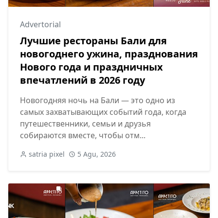
Advertorial
Лучшие рестораны Бали для
новогоднего ужина, празднования
Нового года и праздничных
впечатлений в 2026 году
Новогодняя ночь на Бали — это одно из
самых захватывающих событий года, когда
путешественники, семьи и друзья
собираются вместе, чтобы отм...
satria pixel
5 Agu, 2026