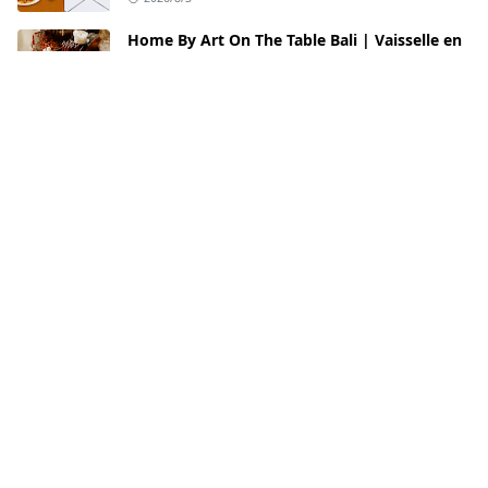
Home By Art On The Table Bali | Vaisselle en
Céramique Artisanale de Qualité Export &
Collections de Table de Luxe
2026/8/1
Kombinasi Kaca Film V-KOOL dan PPF untuk
Perlindungan Mobil Premium
2026/7/31
Best Restaurants in Sanur Bali: Dining
Experiences Worth Adding to Your Bali Travel
Itinerary
2026/7/31
Rumah Decor: Toko Gorden Jendela
Minimalis Murah Jogja
2026/7/31