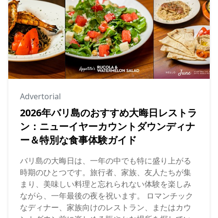
Advertorial
2026年バリ島のおすすめ大晦日レストラ
ン：ニューイヤーカウントダウンディナ
ー＆特別な食事体験ガイド
バリ島の大晦日は、一年の中でも特に盛り上がる
時期のひとつです。旅行者、家族、友人たちが集
まり、美味しい料理と忘れられない体験を楽しみ
ながら、一年最後の夜を祝います。 ロマンチック
なディナー、家族向けのレストラン、またはカウ