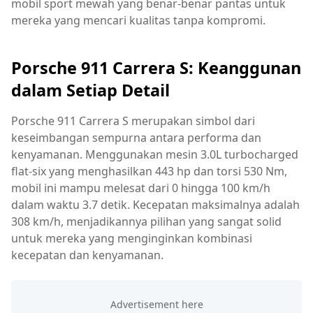
mobil sport mewah yang benar-benar pantas untuk
mereka yang mencari kualitas tanpa kompromi.
Porsche 911 Carrera S: Keanggunan
dalam Setiap Detail
Porsche 911 Carrera S merupakan simbol dari
keseimbangan sempurna antara performa dan
kenyamanan. Menggunakan mesin 3.0L turbocharged
flat-six yang menghasilkan 443 hp dan torsi 530 Nm,
mobil ini mampu melesat dari 0 hingga 100 km/h
dalam waktu 3.7 detik. Kecepatan maksimalnya adalah
308 km/h, menjadikannya pilihan yang sangat solid
untuk mereka yang menginginkan kombinasi
kecepatan dan kenyamanan.