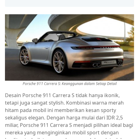
Porsche 911 Carrera S: Keanggunan dalam Setiap Detail
Desain Porsche 911 Carrera S tidak hanya ikonik,
tetapi juga sangat stylish. Kombinasi warna merah
hitam pada mobil ini memberikan kesan sporty
sekaligus elegan. Dengan harga mulai dari IDR 2,5
miliar, Porsche 911 Carrera S menjadi pilihan ideal bagi
mereka yang menginginkan mobil sport dengan