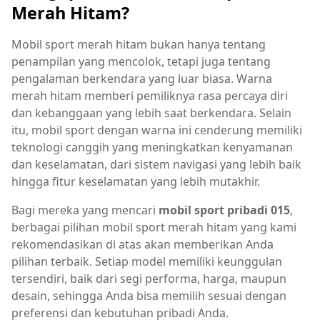
Merah Hitam?
Mobil sport merah hitam bukan hanya tentang
penampilan yang mencolok, tetapi juga tentang
pengalaman berkendara yang luar biasa. Warna
merah hitam memberi pemiliknya rasa percaya diri
dan kebanggaan yang lebih saat berkendara. Selain
itu, mobil sport dengan warna ini cenderung memiliki
teknologi canggih yang meningkatkan kenyamanan
dan keselamatan, dari sistem navigasi yang lebih baik
hingga fitur keselamatan yang lebih mutakhir.
Bagi mereka yang mencari
mobil sport pribadi 015
,
berbagai pilihan mobil sport merah hitam yang kami
rekomendasikan di atas akan memberikan Anda
pilihan terbaik. Setiap model memiliki keunggulan
tersendiri, baik dari segi performa, harga, maupun
desain, sehingga Anda bisa memilih sesuai dengan
preferensi dan kebutuhan pribadi Anda.