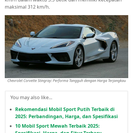
maksimal 312 km/h.
Chevrolet Corvette Stingray: Performa Tangguh dengan Harga Terjangkau
You may also like...
Rekomendasi Mobil Sport Putih Terbaik di
2025: Perbandingan, Harga, dan Spesifikasi
10 Mobil Sport Mewah Terbaik 2025: