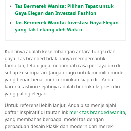
Tas Bermerek Wanita: Pilihan Tepat untuk
Gaya Elegan dan Investasi Fashion
Tas Bermerek Wanita: Investasi Gaya Elegan
yang Tak Lekang oleh Waktu
Kuncinya adalah keseimbangan antara fungsi dan
gaya. Tas branded tidak hanya mempercantik
tampilan, tetapi juga menambah rasa percaya diri di
setiap kesempatan. Jangan ragu untuk memilih model
yang benar-benar mencerminkan siapa diri Anda —
karena fashion sejatinya adalah bentuk ekspresi diri
yang paling elegan.
Untuk referensi lebih lanjut, Anda bisa menjelajahi
daftar inspiratif di tautan ini:
merk tas branded wanita
,
yang membahas berbagai model tas dengan
perpaduan desain klasik dan modern dari merek-