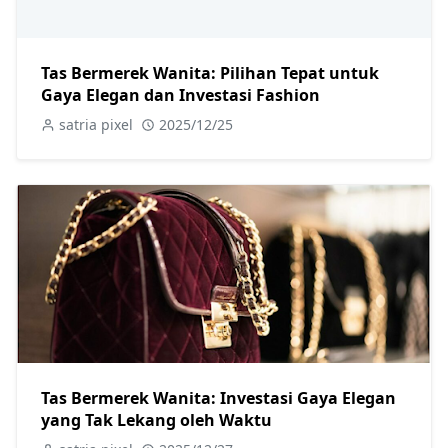
Tas Bermerek Wanita: Pilihan Tepat untuk
Gaya Elegan dan Investasi Fashion
satria pixel
2025/12/25
Tas Bermerek Wanita: Investasi Gaya Elegan
yang Tak Lekang oleh Waktu