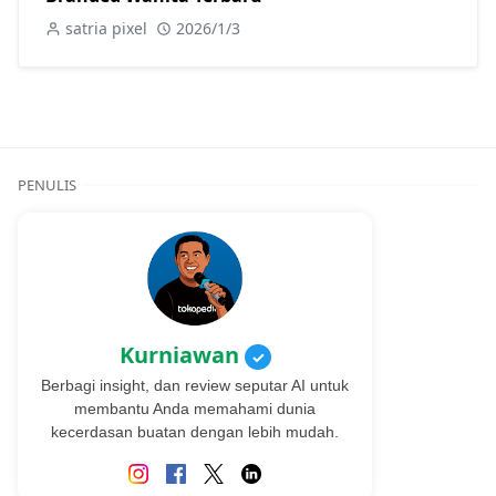
satria pixel
2026/1/3
PENULIS
Kurniawan
✓
Berbagi insight, dan review seputar AI untuk
membantu Anda memahami dunia
kecerdasan buatan dengan lebih mudah.