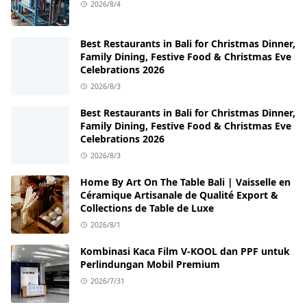
2026/8/4
Best Restaurants in Bali for Christmas Dinner,
Family Dining, Festive Food & Christmas Eve
Celebrations 2026
2026/8/3
Best Restaurants in Bali for Christmas Dinner,
Family Dining, Festive Food & Christmas Eve
Celebrations 2026
2026/8/3
Home By Art On The Table Bali | Vaisselle en
Céramique Artisanale de Qualité Export &
Collections de Table de Luxe
2026/8/1
Kombinasi Kaca Film V-KOOL dan PPF untuk
Perlindungan Mobil Premium
2026/7/31