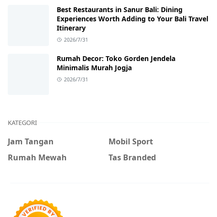
Best Restaurants in Sanur Bali: Dining
Experiences Worth Adding to Your Bali Travel
Itinerary
2026/7/31
Rumah Decor: Toko Gorden Jendela
Minimalis Murah Jogja
2026/7/31
KATEGORI
Jam Tangan
Mobil Sport
Rumah Mewah
Tas Branded