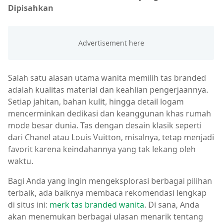
Dipisahkan
Salah satu alasan utama wanita memilih tas branded
adalah kualitas material dan keahlian pengerjaannya.
Setiap jahitan, bahan kulit, hingga detail logam
mencerminkan dedikasi dan keanggunan khas rumah
mode besar dunia. Tas dengan desain klasik seperti
dari Chanel atau Louis Vuitton, misalnya, tetap menjadi
favorit karena keindahannya yang tak lekang oleh
waktu.
Bagi Anda yang ingin mengeksplorasi berbagai pilihan
terbaik, ada baiknya membaca rekomendasi lengkap
di situs ini:
merk tas branded wanita
. Di sana, Anda
akan menemukan berbagai ulasan menarik tentang