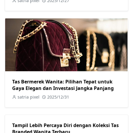
satria pixel
2025/12/27
Tas Bermerek Wanita: Pilihan Tepat untuk
Gaya Elegan dan Investasi Jangka Panjang
satria pixel
2025/12/31
Tampil Lebih Percaya Diri dengan Koleksi Tas
Branded Wanita Terbaru