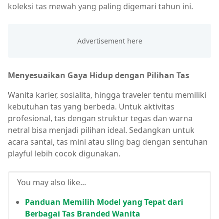
koleksi tas mewah yang paling digemari tahun ini.
Menyesuaikan Gaya Hidup dengan Pilihan Tas
Wanita karier, sosialita, hingga traveler tentu memiliki
kebutuhan tas yang berbeda. Untuk aktivitas
profesional, tas dengan struktur tegas dan warna
netral bisa menjadi pilihan ideal. Sedangkan untuk
acara santai, tas mini atau sling bag dengan sentuhan
playful lebih cocok digunakan.
You may also like...
Panduan Memilih Model yang Tepat dari
Berbagai Tas Branded Wanita