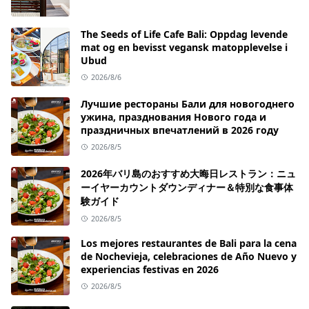
The Seeds of Life Cafe Bali: Oppdag levende
mat og en bevisst vegansk matopplevelse i
Ubud
2026/8/6
Лучшие рестораны Бали для новогоднего
ужина, празднования Нового года и
праздничных впечатлений в 2026 году
2026/8/5
2026年バリ島のおすすめ大晦日レストラン：ニュ
ーイヤーカウントダウンディナー＆特別な食事体
験ガイド
2026/8/5
Los mejores restaurantes de Bali para la cena
de Nochevieja, celebraciones de Año Nuevo y
experiencias festivas en 2026
2026/8/5