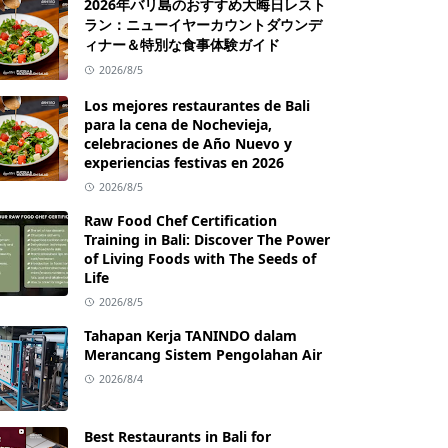
2026年バリ島のおすすめ大晦日レスト
ラン：ニューイヤーカウントダウンデ
ィナー＆特別な食事体験ガイド
2026/8/5
Los mejores restaurantes de Bali
para la cena de Nochevieja,
celebraciones de Año Nuevo y
experiencias festivas en 2026
2026/8/5
Raw Food Chef Certification
Training in Bali: Discover The Power
of Living Foods with The Seeds of
Life
2026/8/5
Tahapan Kerja TANINDO dalam
Merancang Sistem Pengolahan Air
2026/8/4
Best Restaurants in Bali for