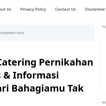
out Us
Privacy Policy
Contact Us
Disclaimer
PE
Catering Pernikahan
s & Informasi
ari Bahagiamu Tak
RE