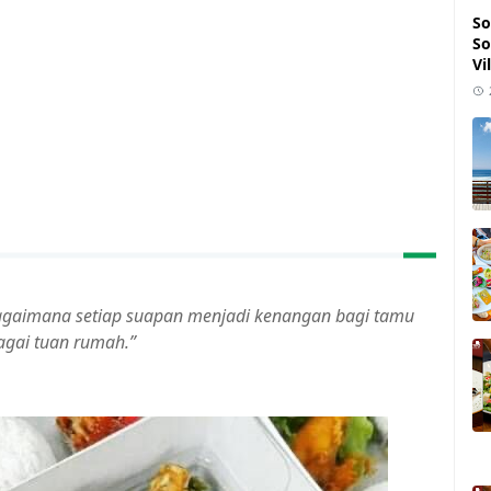
So
So
Vi
agaimana setiap suapan menjadi kenangan bagi tamu
gai tuan rumah.”