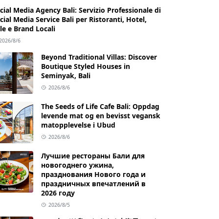
cial Media Agency Bali: Servizio Professionale di
cial Media Service Bali per Ristoranti, Hotel,
lle e Brand Locali
2026/8/6
Beyond Traditional Villas: Discover
Boutique Styled Houses in
Seminyak, Bali
2026/8/6
The Seeds of Life Cafe Bali: Oppdag
levende mat og en bevisst vegansk
matopplevelse i Ubud
2026/8/6
Лучшие рестораны Бали для
новогоднего ужина,
празднования Нового года и
праздничных впечатлений в
2026 году
2026/8/5