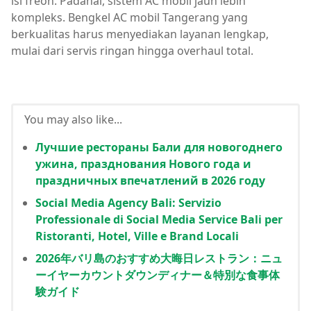
isi freon. Padahal, sistem AC mobil jauh lebih
kompleks. Bengkel AC mobil Tangerang yang
berkualitas harus menyediakan layanan lengkap,
mulai dari servis ringan hingga overhaul total.
You may also like...
Лучшие рестораны Бали для новогоднего
ужина, празднования Нового года и
праздничных впечатлений в 2026 году
Social Media Agency Bali: Servizio
Professionale di Social Media Service Bali per
Ristoranti, Hotel, Ville e Brand Locali
2026年バリ島のおすすめ大晦日レストラン：ニュ
ーイヤーカウントダウンディナー＆特別な食事体
験ガイド