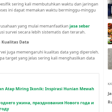
esifik sering kali membutuhkan waktu dan jaringan
 proses ini dapat memakan waktu berminggu-minggu
perusahaan yang mulai memanfaatkan
jasa sebar
 survei secara lebih sistematis dan terarah.
 Kualitas Data
urvei juga memengaruhi kualitas data yang diperoleh.
a target yang jelas sering kali menghasilkan data
KA
n Atap Miring Ikonik: Inspirasi Hunian Mewah
J
R
однего ужина, празднования Нового года и
году