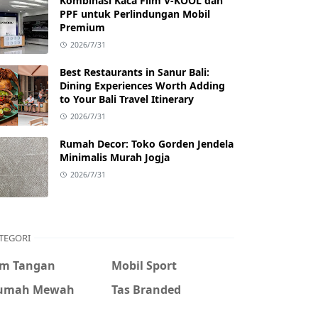
Kombinasi Kaca Film V-KOOL dan
PPF untuk Perlindungan Mobil
Premium
2026/7/31
Best Restaurants in Sanur Bali:
Dining Experiences Worth Adding
to Your Bali Travel Itinerary
2026/7/31
Rumah Decor: Toko Gorden Jendela
Minimalis Murah Jogja
2026/7/31
TEGORI
am Tangan
Mobil Sport
umah Mewah
Tas Branded