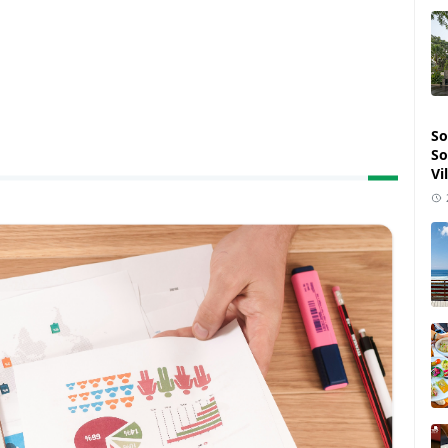
So
So
Vi