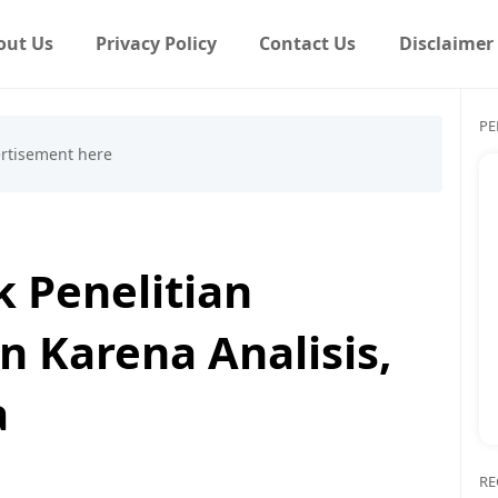
out Us
Privacy Policy
Contact Us
Disclaimer
PE
 Penelitian
 Karena Analisis,
a
RE