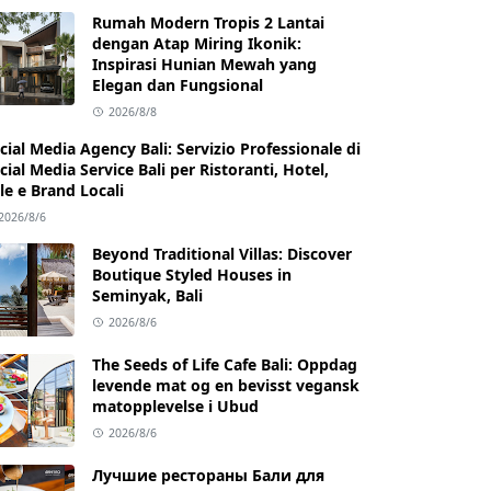
Rumah Modern Tropis 2 Lantai
dengan Atap Miring Ikonik:
Inspirasi Hunian Mewah yang
Elegan dan Fungsional
2026/8/8
cial Media Agency Bali: Servizio Professionale di
cial Media Service Bali per Ristoranti, Hotel,
lle e Brand Locali
2026/8/6
Beyond Traditional Villas: Discover
Boutique Styled Houses in
Seminyak, Bali
2026/8/6
The Seeds of Life Cafe Bali: Oppdag
levende mat og en bevisst vegansk
matopplevelse i Ubud
2026/8/6
Лучшие рестораны Бали для