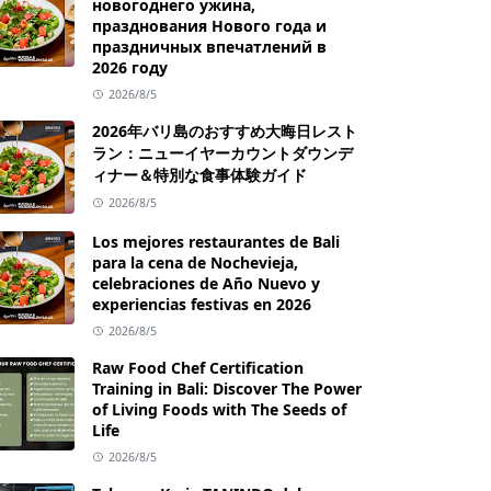
новогоднего ужина,
празднования Нового года и
праздничных впечатлений в
2026 году
2026/8/5
2026年バリ島のおすすめ大晦日レスト
ラン：ニューイヤーカウントダウンデ
ィナー＆特別な食事体験ガイド
2026/8/5
Los mejores restaurantes de Bali
para la cena de Nochevieja,
celebraciones de Año Nuevo y
experiencias festivas en 2026
2026/8/5
Raw Food Chef Certification
Training in Bali: Discover The Power
of Living Foods with The Seeds of
Life
2026/8/5