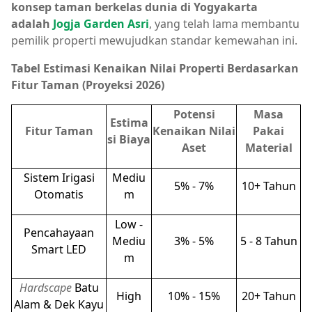
konsep taman berkelas dunia di Yogyakarta
adalah
Jogja Garden Asri
, yang telah lama membantu
pemilik properti mewujudkan standar kemewahan ini.
Tabel Estimasi Kenaikan Nilai Properti Berdasarkan
Fitur Taman (Proyeksi 2026)
Potensi
Masa
Estima
Fitur Taman
Kenaikan Nilai
Pakai
si Biaya
Aset
Material
Sistem Irigasi
Mediu
5% - 7%
10+ Tahun
Otomatis
m
Low -
Pencahayaan
Mediu
3% - 5%
5 - 8 Tahun
Smart LED
m
Hardscape
Batu
High
10% - 15%
20+ Tahun
Alam & Dek Kayu