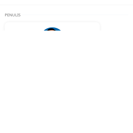
PENULIS
Kurniawan
✓
Berbagi insight, dan review seputar AI untuk
membantu Anda memahami dunia
kecerdasan buatan dengan lebih mudah.
RECENT POST
Rumah Modern Tropis 2 Lantai dengan Atap
Miring Ikonik: Inspirasi Hunian Mewah yang
Elegan dan Fungsional