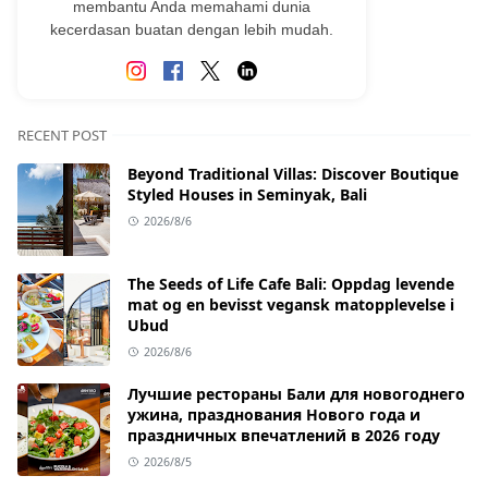
membantu Anda memahami dunia
kecerdasan buatan dengan lebih mudah.
RECENT POST
Beyond Traditional Villas: Discover Boutique
Styled Houses in Seminyak, Bali
2026/8/6
The Seeds of Life Cafe Bali: Oppdag levende
mat og en bevisst vegansk matopplevelse i
Ubud
2026/8/6
Лучшие рестораны Бали для новогоднего
ужина, празднования Нового года и
праздничных впечатлений в 2026 году
2026/8/5