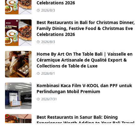
Celebrations 2026
2026/8/3
Best Restaurants in Bali for Christmas Dinner,
Family Dining, Festive Food & Christmas Eve
Celebrations 2026
2026/8/3
Home By Art On The Table Bali | Vaisselle en
Céramique Artisanale de Qualité Export &
Collections de Table de Luxe
2026/8/1
Kombinasi Kaca Film V-KOOL dan PPF untuk
Perlindungan Mobil Premium
2026/7/31
Best Restaurants in Sanur Bali: Dining
Experiences Worth Adding to Your Bali Travel
Itinerary
2026/7/31