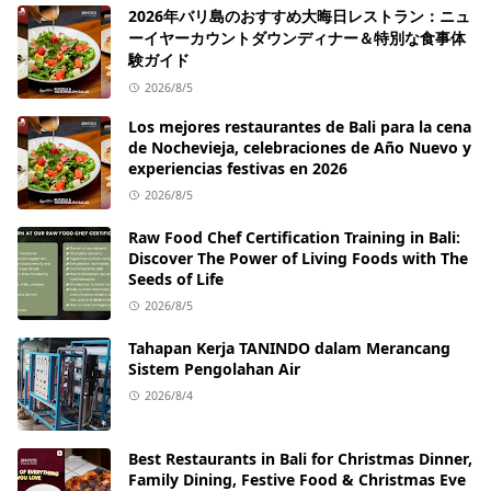
2026年バリ島のおすすめ大晦日レストラン：ニュ
ーイヤーカウントダウンディナー＆特別な食事体
験ガイド
2026/8/5
Los mejores restaurantes de Bali para la cena
de Nochevieja, celebraciones de Año Nuevo y
experiencias festivas en 2026
2026/8/5
Raw Food Chef Certification Training in Bali:
Discover The Power of Living Foods with The
Seeds of Life
2026/8/5
Tahapan Kerja TANINDO dalam Merancang
Sistem Pengolahan Air
2026/8/4
Best Restaurants in Bali for Christmas Dinner,
Family Dining, Festive Food & Christmas Eve