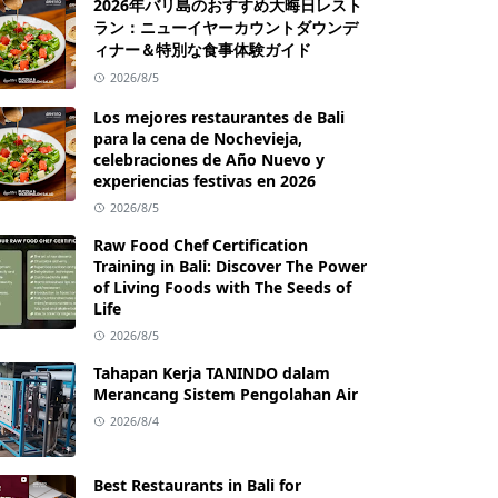
2026年バリ島のおすすめ大晦日レスト
ラン：ニューイヤーカウントダウンデ
ィナー＆特別な食事体験ガイド
2026/8/5
Los mejores restaurantes de Bali
para la cena de Nochevieja,
celebraciones de Año Nuevo y
experiencias festivas en 2026
2026/8/5
Raw Food Chef Certification
Training in Bali: Discover The Power
of Living Foods with The Seeds of
Life
2026/8/5
Tahapan Kerja TANINDO dalam
Merancang Sistem Pengolahan Air
2026/8/4
Best Restaurants in Bali for