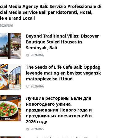
cial Media Agency Bali: Servizio Professionale di
cial Media Service Bali per Ristoranti, Hotel,
lle e Brand Locali
2026/8/6
Beyond Traditional Villas: Discover
Boutique Styled Houses in
Seminyak, Bali
2026/8/6
The Seeds of Life Cafe Bali: Oppdag
levende mat og en bevisst vegansk
matopplevelse i Ubud
2026/8/6
Лучшие рестораны Бали для
новогоднего ужина,
празднования Нового года и
праздничных впечатлений в
2026 году
2026/8/5