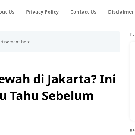
out Us
Privacy Policy
Contact Us
Disclaimer
PE
ah di Jakarta? Ini
u Tahu Sebelum
RE