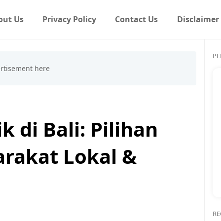
out Us
Privacy Policy
Contact Us
Disclaimer
PE
k di Bali: Pilihan
rakat Lokal &
RE