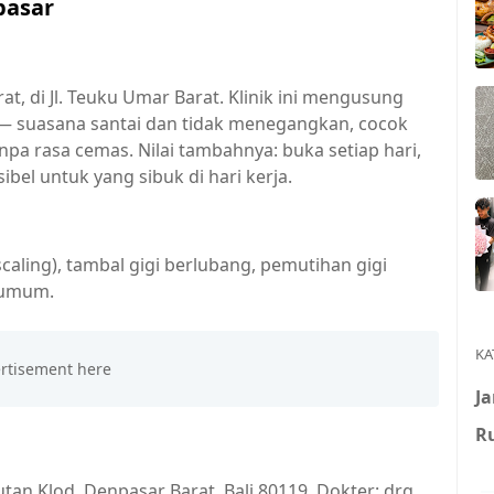
pasar
t, di Jl. Teuku Umar Barat. Klinik ini mengusung
 — suasana santai dan tidak menegangkan, cocok
npa rasa cemas. Nilai tambahnya: buka setiap hari,
bel untuk yang sibuk di hari kerja.
aling), tambal gigi berlubang, pemutihan gigi
i umum.
KA
J
R
tan Klod, Denpasar Barat, Bali 80119. Dokter: drg.