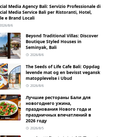
cial Media Agency Bali: Servizio Professionale di
cial Media Service Bali per Ristoranti, Hotel,
lle e Brand Locali
2026/8/6
Beyond Traditional Villas: Discover
Boutique Styled Houses in
Seminyak, Bali
2026/8/6
The Seeds of Life Cafe Bali: Oppdag
levende mat og en bevisst vegansk
matopplevelse i Ubud
2026/8/6
Лучшие рестораны Бали для
новогоднего ужина,
празднования Нового года и
праздничных впечатлений в
2026 году
2026/8/5