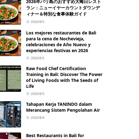
2026年バリ島のおすすめ大晦日レスト
ラン：ニューイヤーカウントダウンデ
ィナー＆特別な食事体験ガイド
2026/8/5
Los mejores restaurantes de Bali
para la cena de Nochevieja,
celebraciones de Año Nuevo y
experiencias festivas en 2026
2026/8/5
Raw Food Chef Certification
Training in Bali: Discover The Power
of Living Foods with The Seeds of
Life
2026/8/5
Tahapan Kerja TANINDO dalam
Merancang Sistem Pengolahan Air
2026/8/4
Best Restaurants in Bali for