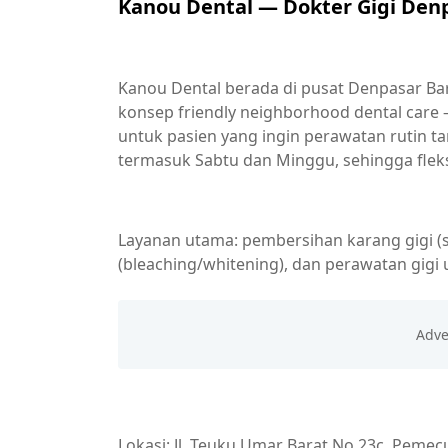
Kanou Dental — Dokter Gigi Den
Kanou Dental berada di pusat Denpasar Bara
konsep friendly neighborhood dental care
untuk pasien yang ingin perawatan rutin ta
termasuk Sabtu dan Minggu, sehingga fleksi
Layanan utama: pembersihan karang gigi (sc
(bleaching/whitening), dan perawatan gig
Lokasi: Jl. Teuku Umar Barat No.23c, Pemecu