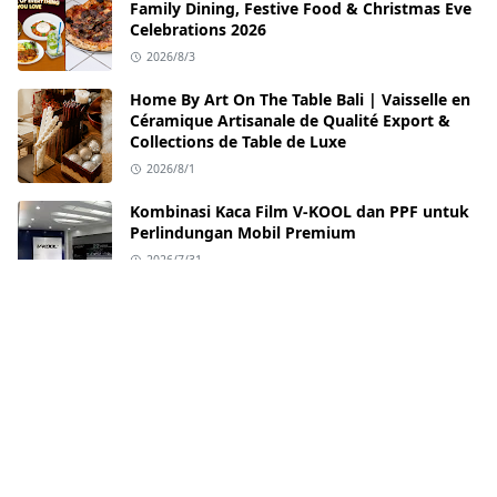
Family Dining, Festive Food & Christmas Eve
Celebrations 2026
2026/8/3
Home By Art On The Table Bali | Vaisselle en
Céramique Artisanale de Qualité Export &
Collections de Table de Luxe
2026/8/1
Kombinasi Kaca Film V-KOOL dan PPF untuk
Perlindungan Mobil Premium
2026/7/31
Best Restaurants in Sanur Bali: Dining
Experiences Worth Adding to Your Bali Travel
Itinerary
2026/7/31
Rumah Decor: Toko Gorden Jendela
Minimalis Murah Jogja
2026/7/31