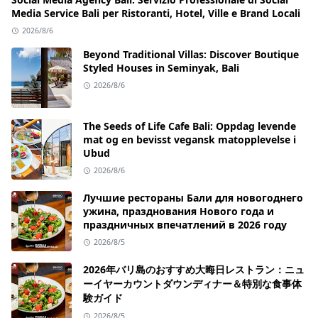
Media Service Bali per Ristoranti, Hotel, Ville e Brand Locali
2026/8/6
Beyond Traditional Villas: Discover Boutique
Styled Houses in Seminyak, Bali
2026/8/6
The Seeds of Life Cafe Bali: Oppdag levende
mat og en bevisst vegansk matopplevelse i
Ubud
2026/8/6
Лучшие рестораны Бали для новогоднего
ужина, празднования Нового года и
праздничных впечатлений в 2026 году
2026/8/5
2026年バリ島のおすすめ大晦日レストラン：ニュ
ーイヤーカウントダウンディナー＆特別な食事体
験ガイド
2026/8/5