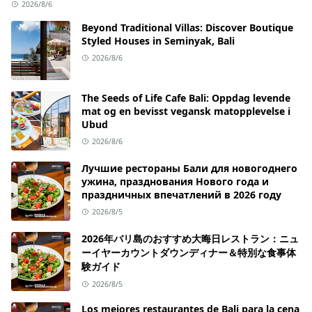
2026/8/6
Beyond Traditional Villas: Discover Boutique
Styled Houses in Seminyak, Bali
2026/8/6
The Seeds of Life Cafe Bali: Oppdag levende
mat og en bevisst vegansk matopplevelse i
Ubud
2026/8/6
Лучшие рестораны Бали для новогоднего
ужина, празднования Нового года и
праздничных впечатлений в 2026 году
2026/8/5
2026年バリ島のおすすめ大晦日レストラン：ニュ
ーイヤーカウントダウンディナー＆特別な食事体
験ガイド
2026/8/5
Los mejores restaurantes de Bali para la cena