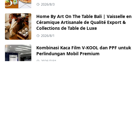
2026/8/3
Home By Art On The Table Bali | Vaisselle en
Céramique Artisanale de Qualité Export &
Collections de Table de Luxe
2026/8/1
Kombinasi Kaca Film V-KOOL dan PPF untuk
Perlindungan Mobil Premium
2026/7/31
Best Restaurants in Sanur Bali: Dining
Experiences Worth Adding to Your Bali Travel
Itinerary
2026/7/31
Rumah Decor: Toko Gorden Jendela
Minimalis Murah Jogja
2026/7/31