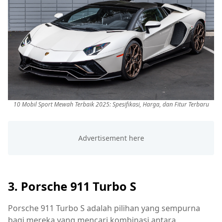
10 Mobil Sport Mewah Terbaik 2025: Spesifikasi, Harga, dan Fitur Terbaru
3. Porsche 911 Turbo S
Porsche 911 Turbo S adalah pilihan yang sempurna
bagi mereka yang mencari kombinasi antara