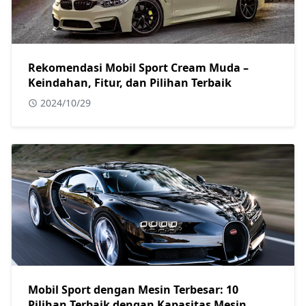
Rekomendasi Mobil Sport Cream Muda –
Keindahan, Fitur, dan Pilihan Terbaik
2024/10/29
Mobil Sport dengan Mesin Terbesar: 10
Pilihan Terbaik dengan Kapasitas Mesin