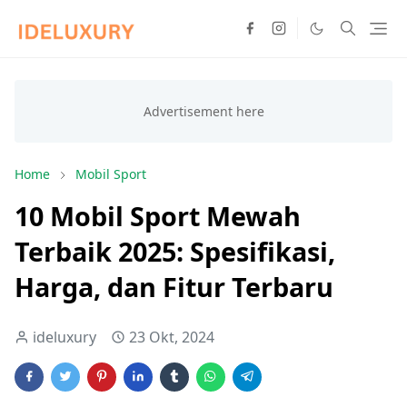
Home
Mobil Sport
10 Mobil Sport Mewah
Terbaik 2025: Spesifikasi,
Harga, dan Fitur Terbaru
ideluxury
23 Okt, 2024