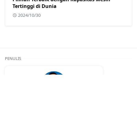
Tertinggi di Dunia
2024/10/30
PENULIS
Kurniawan
✓
Berbagi insight, dan review seputar AI untuk
membantu Anda memahami dunia
kecerdasan buatan dengan lebih mudah.