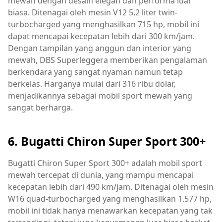
mewah dengan desain elegan dan performa luar
biasa. Ditenagai oleh mesin V12 5,2 liter twin-
turbocharged yang menghasilkan 715 hp, mobil ini
dapat mencapai kecepatan lebih dari 300 km/jam.
Dengan tampilan yang anggun dan interior yang
mewah, DBS Superleggera memberikan pengalaman
berkendara yang sangat nyaman namun tetap
berkelas. Harganya mulai dari 316 ribu dolar,
menjadikannya sebagai mobil sport mewah yang
sangat berharga.
6. Bugatti Chiron Super Sport 300+
Bugatti Chiron Super Sport 300+ adalah mobil sport
mewah tercepat di dunia, yang mampu mencapai
kecepatan lebih dari 490 km/jam. Ditenagai oleh mesin
W16 quad-turbocharged yang menghasilkan 1.577 hp,
mobil ini tidak hanya menawarkan kecepatan yang tak