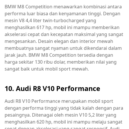
BMW M8 Competition menawarkan kombinasi antara
performa luar biasa dan kenyamanan tinggi. Dengan
mesin V8 4,4 liter twin-turbocharged yang
menghasilkan 617 hp, mobil ini mampu memberikan
akselerasi cepat dan kecepatan maksimal yang sangat
mengesankan. Desain elegan dan interior mewah
membuatnya sangat nyaman untuk dikendarai dalam
jarak jauh. BMW M8 Competition tersedia dengan
harga sekitar 130 ribu dolar, memberikan nilai yang
sangat baik untuk mobil sport mewah.
10. Audi R8 V10 Performance
Audi R8 V10 Performance merupakan mobil sport
dengan performa tinggi yang tidak kalah dengan para
pesaingnya. Ditenagai oleh mesin V10 5,2 liter yang
menghasilkan 620 hp, mobil ini mampu melaju sangat
cepat dengan akselerasi yang sangat responsif. Audi