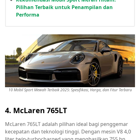
Pilihan Terbaik untuk Penampilan dan
Performa
10 Mobil Sport Mewah Terbaik 2025: Spesifikasi, Harga, dan Fitur Terbaru
4. McLaren 765LT
McLaren 765LT adalah pilihan ideal bagi penggemar
kecepatan dan teknologi tinggi. Dengan mesin V8 4,0
liter twin-turbocharged yang menghasilkan 755 hp,