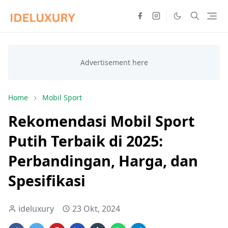
Home
Mobil Sport
Rekomendasi Mobil Sport
Putih Terbaik di 2025:
Perbandingan, Harga, dan
Spesifikasi
ideluxury
23 Okt, 2024