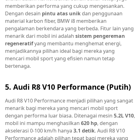
memberikan performa yang cukup mengesankan.
Dengan desain
pintu atas unik
dan penggunaan
material karbon fiber, BMW i8 memberikan
pengalaman berkendara yang berbeda. Fitur lain yang
menarik dari mobil ini adalah
sistem pengereman
regeneratif
yang membantu menghemat energi,
menjadikannya pilihan ideal bagi mereka yang
mencari mobil sport yang efisien namun tetap
bertenaga.
5. Audi R8 V10 Performance (Putih)
Audi R8 V10 Performance menjadi pilihan yang sangat
menarik bagi mereka yang mencari mobil sport
dengan performa luar biasa. Ditenagai mesin
5.2L V10
,
mobil ini mampu menghasilkan
620 hp
, dengan
akselerasi 0-100 km/h hanya
3.1 detik
. Audi R8 V10
Performance adalah pilihan tepat bagi mereka yang