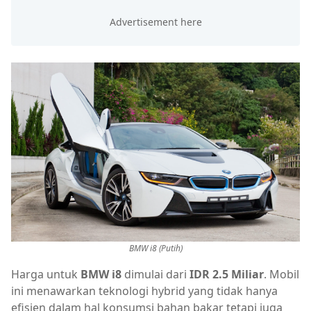
BMW i8 (Putih)
Harga untuk
BMW i8
dimulai dari
IDR 2.5 Miliar
. Mobil
ini menawarkan teknologi hybrid yang tidak hanya
efisien dalam hal konsumsi bahan bakar tetapi juga