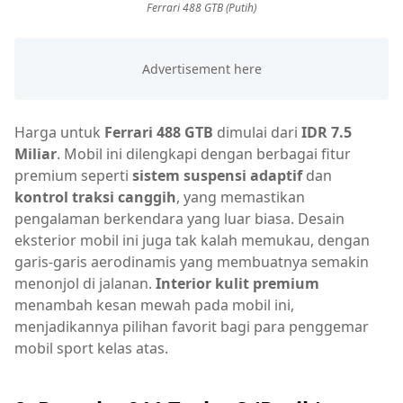
Ferrari 488 GTB (Putih)
Harga untuk
Ferrari 488 GTB
dimulai dari
IDR 7.5
Miliar
. Mobil ini dilengkapi dengan berbagai fitur
premium seperti
sistem suspensi adaptif
dan
kontrol traksi canggih
, yang memastikan
pengalaman berkendara yang luar biasa. Desain
eksterior mobil ini juga tak kalah memukau, dengan
garis-garis aerodinamis yang membuatnya semakin
menonjol di jalanan.
Interior kulit premium
menambah kesan mewah pada mobil ini,
menjadikannya pilihan favorit bagi para penggemar
mobil sport kelas atas.