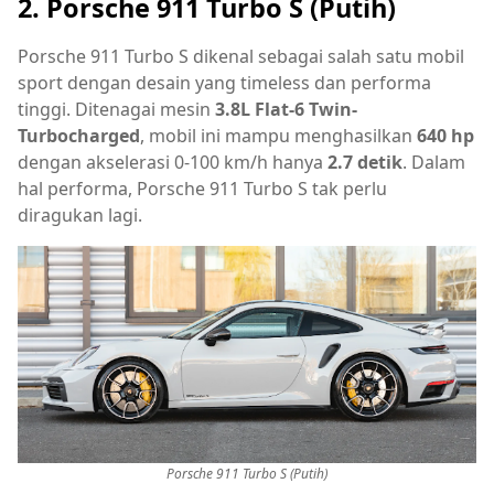
2. Porsche 911 Turbo S (Putih)
Porsche 911 Turbo S dikenal sebagai salah satu mobil
sport dengan desain yang timeless dan performa
tinggi. Ditenagai mesin
3.8L Flat-6 Twin-
Turbocharged
, mobil ini mampu menghasilkan
640 hp
dengan akselerasi 0-100 km/h hanya
2.7 detik
. Dalam
hal performa, Porsche 911 Turbo S tak perlu
diragukan lagi.
Porsche 911 Turbo S (Putih)