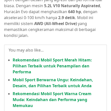
biasa. Dengan mesin
5.2L V10 Naturally Aspirated
,
Huracán Evo dapat menghasilkan
640 hp
, dengan
akselerasi 0-100 km/h hanya
2.9 detik
. Mobil ini
memiliki sistem
AWD (All-Wheel Drive)
yang
memastikan cengkeraman maksimal di berbagai
kondisi jalan.
You may also like...
Rekomendasi Mobil Sport Merah Hitam:
Pilihan Terbaik untuk Penampilan dan
Performa
Mobil Sport Berwarna Ungu: Keindahan,
Desain, dan Pilihan Terbaik untuk Anda
Rekomendasi Mobil Sport Warna Cream
Muda: Keindahan dan Performa yang
Memukau