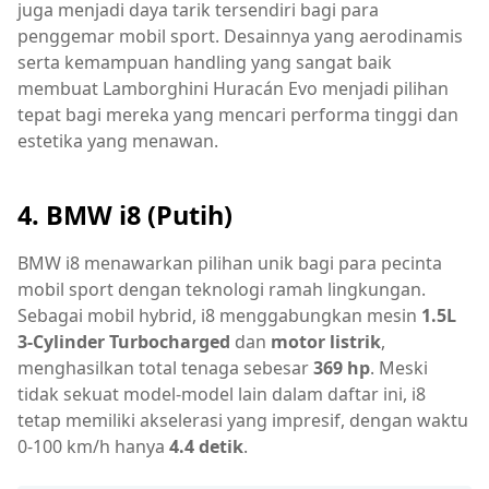
juga menjadi daya tarik tersendiri bagi para
penggemar mobil sport. Desainnya yang aerodinamis
serta kemampuan handling yang sangat baik
membuat Lamborghini Huracán Evo menjadi pilihan
tepat bagi mereka yang mencari performa tinggi dan
estetika yang menawan.
4. BMW i8 (Putih)
BMW i8 menawarkan pilihan unik bagi para pecinta
mobil sport dengan teknologi ramah lingkungan.
Sebagai mobil hybrid, i8 menggabungkan mesin
1.5L
3-Cylinder Turbocharged
dan
motor listrik
,
menghasilkan total tenaga sebesar
369 hp
. Meski
tidak sekuat model-model lain dalam daftar ini, i8
tetap memiliki akselerasi yang impresif, dengan waktu
0-100 km/h hanya
4.4 detik
.