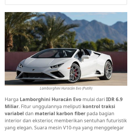
Lamborghini Huracán Evo (Putih)
Harga
Lamborghini Huracán Evo
mulai dari
IDR 6.9
Miliar
. Fitur unggulannya meliputi
kontrol traksi
variabel
dan
material karbon fiber
pada bagian
interior dan eksterior, memberikan sentuhan futuristik
yang elegan. Suara mesin V10-nya yang menggelegar