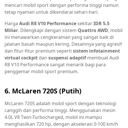
mencari mobil sport dengan performa tinggi namun
tetap nyaman untuk dikendarai sehari-hari.
Harga
Audi R8 V10 Performance
sekitar
IDR 5.5
Miliar
. Dilengkapi dengan sistem
Quattro AWD
, mobil
ini menawarkan cengkeraman yang sangat baik di
jalanan basah maupun kering. Desainnya yang agresif
dan fitur-fitur premium seperti
sistem infotainment
virtual cockpit
dan
suspensi adaptif
membuat Audi
R8 V10 Performance sangat menarik bagi para
penggemar mobil sport premium.
6. McLaren 720S (Putih)
McLaren 720S adalah mobil sport dengan teknologi
canggih dan performa tinggi. Menggunakan mesin
4.0L V8 Twin-Turbocharged, mobil ini mampu
menghasilkan 720 hp, dengan akselerasi 0-100 km/h