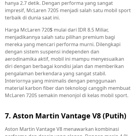
hanya 2.7 detik. Dengan performa yang sangat
impresif, McLaren 720S menjadi salah satu mobil sport
terbaik di dunia saat ini.
Harga McLaren 720
S
mulai dari IDR 8.5 Miliar,
menjadikannya salah satu pilihan premium bagi
mereka yang mencari performa murni. Dilengkapi
dengan sistem suspensi independen dan
aerodinamika aktif, mobil ini mampu menyesuaikan
diri dengan berbagai kondisi jalan dan memberikan
pengalaman berkendara yang sangat stabil.
Interiornya yang minimalis dengan penggunaan
material karbon fiber dan teknologi canggih membuat
McLaren 720S semakin menonjol di kelas mobil sport.
7. Aston Martin Vantage V8 (Putih)
Aston Martin Vantage V8 menawarkan kombinasi