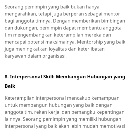
Seorang pemimpin yang baik bukan hanya
mengarahkan, tetapi juga berperan sebagai mentor
bagi anggota timnya. Dengan memberikan bimbingan
dan dukungan, pemimpin dapat membantu anggota
tim mengembangkan keterampilan mereka dan
mencapai potensi maksimalnya. Mentorship yang baik
juga meningkatkan loyalitas dan keterlibatan
karyawan dalam organisasi.
8. Interpersonal Skill: Membangun Hubungan yang
Baik
Keterampilan interpersonal mencakup kemampuan
untuk membangun hubungan yang baik dengan
anggota tim, rekan kerja, dan pemangku kepentingan
lainnya. Seorang pemimpin yang memiliki hubungan
interpersonal yang baik akan lebih mudah memotivasi