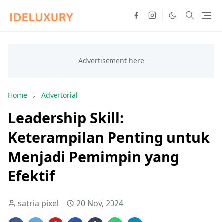
Home
Advertorial
Leadership Skill:
Keterampilan Penting untuk
Menjadi Pemimpin yang
Efektif
satria pixel
20 Nov, 2024