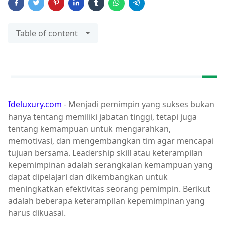
Table of content
Ideluxury.com
- Menjadi pemimpin yang sukses bukan
hanya tentang memiliki jabatan tinggi, tetapi juga
tentang kemampuan untuk mengarahkan,
memotivasi, dan mengembangkan tim agar mencapai
tujuan bersama. Leadership skill atau keterampilan
kepemimpinan adalah serangkaian kemampuan yang
dapat dipelajari dan dikembangkan untuk
meningkatkan efektivitas seorang pemimpin. Berikut
adalah beberapa keterampilan kepemimpinan yang
harus dikuasai.