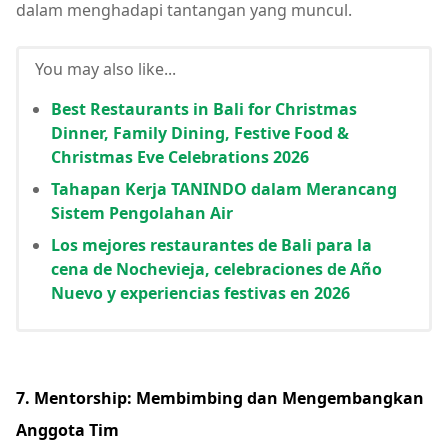
dalam menghadapi tantangan yang muncul.
You may also like...
Best Restaurants in Bali for Christmas
Dinner, Family Dining, Festive Food &
Christmas Eve Celebrations 2026
Tahapan Kerja TANINDO dalam Merancang
Sistem Pengolahan Air
Los mejores restaurantes de Bali para la
cena de Nochevieja, celebraciones de Año
Nuevo y experiencias festivas en 2026
7. Mentorship: Membimbing dan Mengembangkan
Anggota Tim