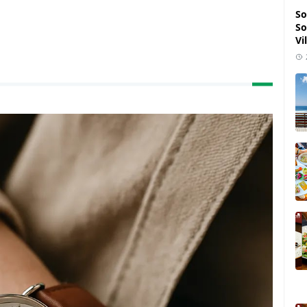
So
So
Vi