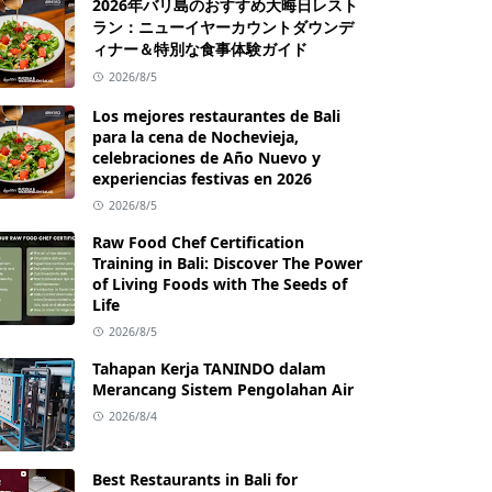
2026年バリ島のおすすめ大晦日レスト
ラン：ニューイヤーカウントダウンデ
ィナー＆特別な食事体験ガイド
2026/8/5
Los mejores restaurantes de Bali
para la cena de Nochevieja,
celebraciones de Año Nuevo y
experiencias festivas en 2026
2026/8/5
Raw Food Chef Certification
Training in Bali: Discover The Power
of Living Foods with The Seeds of
Life
2026/8/5
Tahapan Kerja TANINDO dalam
Merancang Sistem Pengolahan Air
2026/8/4
Best Restaurants in Bali for