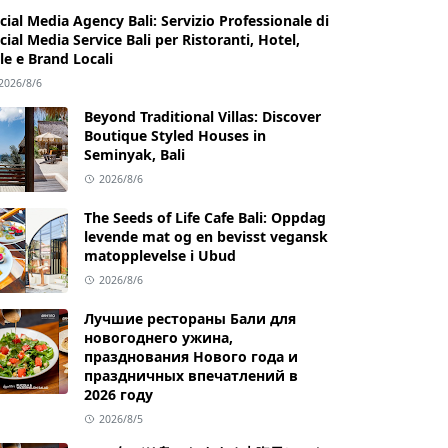
cial Media Agency Bali: Servizio Professionale di
cial Media Service Bali per Ristoranti, Hotel,
lle e Brand Locali
2026/8/6
Beyond Traditional Villas: Discover
Boutique Styled Houses in
Seminyak, Bali
2026/8/6
The Seeds of Life Cafe Bali: Oppdag
levende mat og en bevisst vegansk
matopplevelse i Ubud
2026/8/6
Лучшие рестораны Бали для
новогоднего ужина,
празднования Нового года и
праздничных впечатлений в
2026 году
2026/8/5