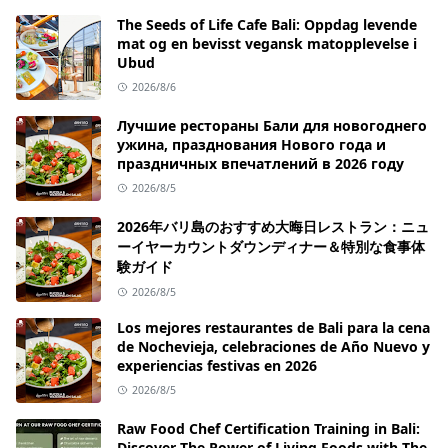
The Seeds of Life Cafe Bali: Oppdag levende
mat og en bevisst vegansk matopplevelse i
Ubud
2026/8/6
Лучшие рестораны Бали для новогоднего
ужина, празднования Нового года и
праздничных впечатлений в 2026 году
2026/8/5
2026年バリ島のおすすめ大晦日レストラン：ニュ
ーイヤーカウントダウンディナー＆特別な食事体
験ガイド
2026/8/5
Los mejores restaurantes de Bali para la cena
de Nochevieja, celebraciones de Año Nuevo y
experiencias festivas en 2026
2026/8/5
Raw Food Chef Certification Training in Bali:
Discover The Power of Living Foods with The