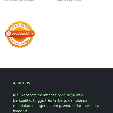
ABOUT US
ideluxery.com membahas produk mewah
berkualitas tinggi, tren terbaru, dan ulasan
mendalam mengenai item premium dari berbagai
kategori.