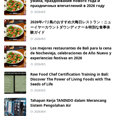
ужина, празднования Нового года и
праздничных впечатлений в 2026 году
2026/8/5
2026年バリ島のおすすめ大晦日レストラン：ニュ
ーイヤーカウントダウンディナー＆特別な食事体
験ガイド
2026/8/5
Los mejores restaurantes de Bali para la cena
de Nochevieja, celebraciones de Año Nuevo y
experiencias festivas en 2026
2026/8/5
Raw Food Chef Certification Training in Bali:
Discover The Power of Living Foods with The
Seeds of Life
2026/8/5
Tahapan Kerja TANINDO dalam Merancang
Sistem Pengolahan Air
2026/8/4