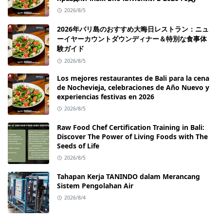
2026/8/5
2026年バリ島のおすすめ大晦日レストラン：ニュ
ーイヤーカウントダウンディナー＆特別な食事体
験ガイド
2026/8/5
Los mejores restaurantes de Bali para la cena
de Nochevieja, celebraciones de Año Nuevo y
experiencias festivas en 2026
2026/8/5
Raw Food Chef Certification Training in Bali:
Discover The Power of Living Foods with The
Seeds of Life
2026/8/5
Tahapan Kerja TANINDO dalam Merancang
Sistem Pengolahan Air
2026/8/4