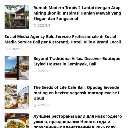
Rumah Modern Tropis 2 Lantai dengan Atap
Miring Ikonik: Inspirasi Hunian Mewah yang
Elegan dan Fungsional
2026/8/8
Social Media Agency Bali: Servizio Professionale di Social
Media Service Bali per Ristoranti, Hotel, Ville e Brand Locali
2026/8/6
Beyond Traditional Villas: Discover Boutique
Styled Houses in Seminyak, Bali
2026/8/6
The Seeds of Life Cafe Bali: Oppdag levende
mat og en bevisst vegansk matopplevelse i
Ubud
2026/8/6
Лучшие рестораны Бали для новогоднего
ужина, празднования Нового года и
праздничных впечатлений в 2026 году