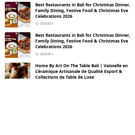
Best Restaurants in Bali for Christmas Dinner,
Family Dining, Festive Food & Christmas Eve
Celebrations 2026
2026/8/3
Best Restaurants in Bali for Christmas Dinner,
Family Dining, Festive Food & Christmas Eve
Celebrations 2026
2026/8/3
Home By Art On The Table Bali | Vaisselle en
Céramique Artisanale de Qualité Export &
Collections de Table de Luxe
2026/8/1
Kombinasi Kaca Film V-KOOL dan PPF untuk
Perlindungan Mobil Premium
2026/7/31
Best Restaurants in Sanur Bali: Dining
Experiences Worth Adding to Your Bali Travel